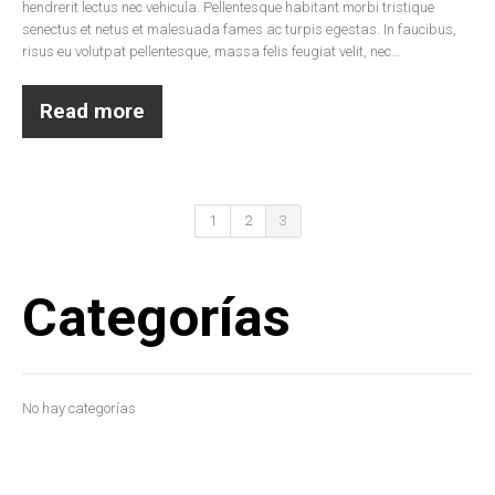
hendrerit lectus nec vehicula. Pellentesque habitant morbi tristique
senectus et netus et malesuada fames ac turpis egestas. In faucibus,
risus eu volutpat pellentesque, massa felis feugiat velit, nec…
Read more
1
2
3
Categorías
No hay categorías