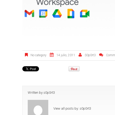
No category
14 julio, 2011
S0p0rt3
Comme
Written by
s0p0rt3
View all posts by:
s0p0rt3